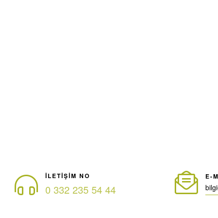
ILETIŞIM NO
E-M
0 332 235 54 44
bil