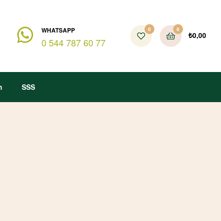
WHATSAPP
0
0
₺
0,00
0 544 787 60 77
m
SSS