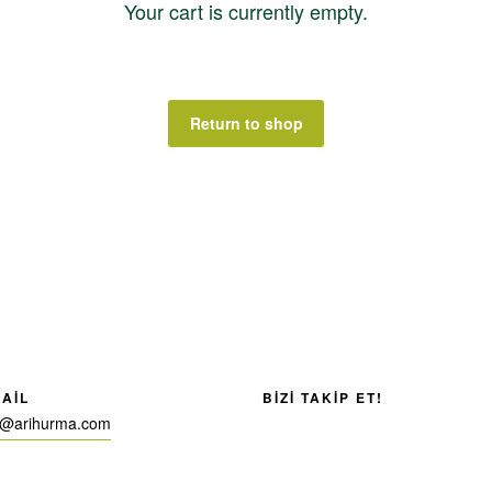
Your cart is currently empty.
Return to shop
AIL
BIZI TAKIP ET!
gi@arihurma.com