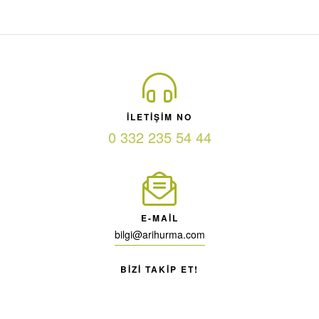
ILETIŞIM NO
0 332 235 54 44
E-MAIL
bilgi@arihurma.com
BIZI TAKIP ET!