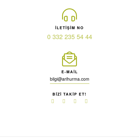
ILETIŞIM NO
0 332 235 54 44
E-MAIL
bilgi@arihurma.com
BIZI TAKIP ET!