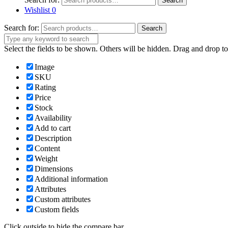
Search
Wishlist
0
Search for:
Search
Select the fields to be shown. Others will be hidden. Drag and drop to
Image
SKU
Rating
Price
Stock
Availability
Add to cart
Description
Content
Weight
Dimensions
Additional information
Attributes
Custom attributes
Custom fields
Click outside to hide the compare bar