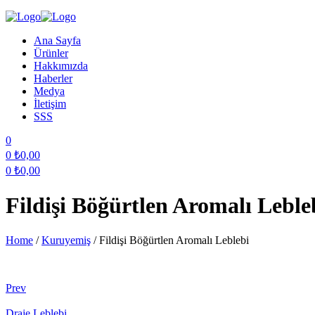
Ana Sayfa
Ürünler
Hakkımızda
Haberler
Medya
İletişim
SSS
0
0
₺
0,00
0
₺
0,00
Fildişi Böğürtlen Aromalı Leble
Home
/
Kuruyemiş
/
Fildişi Böğürtlen Aromalı Leblebi
Prev
Draje Leblebi