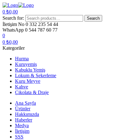
0
₺
0,00
Search for:
Search
İletişim No
0 332 235 54 44
WhatsApp
0 544 787 60 77
0
0
₺
0,00
Kategoriler
Hurma
Kuruyemiş
Kabuklu Yemiş
Lokum & Şekerleme
Kuru Meyve
Kahve
Çikolata & Draje
Ana Sayfa
Ürünler
Hakkımızda
Haberler
Medya
İletişim
SSS