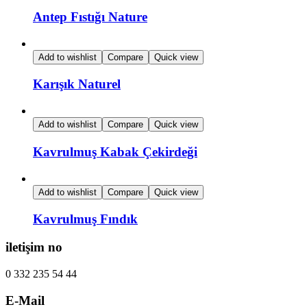
Antep Fıstığı Nature
Add to wishlist
Compare
Quick view
Karışık Naturel
Add to wishlist
Compare
Quick view
Kavrulmuş Kabak Çekirdeği
Add to wishlist
Compare
Quick view
Kavrulmuş Fındık
iletişim no
0 332 235 54 44
E-Mail