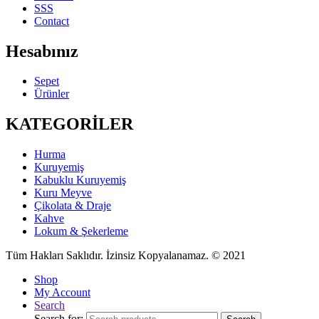
SSS
Contact
Hesabınız
Sepet
Ürünler
KATEGORİLER
Hurma
Kuruyemiş
Kabuklu Kuruyemiş
Kuru Meyve
Çikolata & Draje
Kahve
Lokum & Şekerleme
Tüm Hakları Saklıdır. İzinsiz Kopyalanamaz. © 2021
Shop
My Account
Search
Search for: