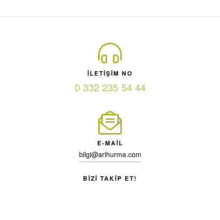
ILETIŞIM NO
0 332 235 54 44
E-MAIL
bilgi@arihurma.com
BIZI TAKIP ET!