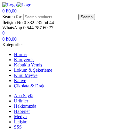
0
₺
0,00
Search for:
Search
İletişim No
0 332 235 54 44
WhatsApp
0 544 787 60 77
0
0
₺
0,00
Kategoriler
Hurma
Kuruyemiş
Kabuklu Yemiş
Lokum & Şekerleme
Kuru Meyve
Kahve
Çikolata & Draje
Ana Sayfa
Ürünler
Hakkımızda
Haberler
Medya
İletişim
SSS