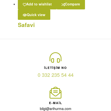
Add to wishlist
Compare
Quick view
Safavi
ILETIŞIM NO
0 332 235 54 44
E-MAIL
bilgi@arihurma.com