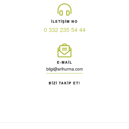
ILETIŞIM NO
0 332 235 54 44
E-MAIL
bilgi@arihurma.com
BIZI TAKIP ET!