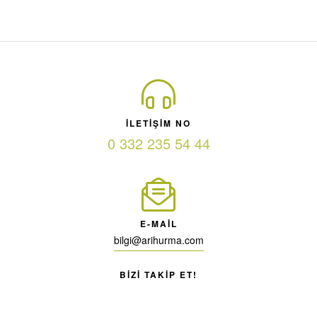
ILETIŞIM NO
0 332 235 54 44
E-MAIL
bilgi@arihurma.com
BIZI TAKIP ET!